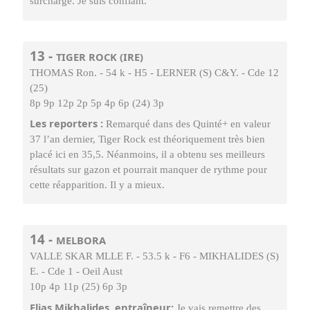
surcharge. Je suis confiant.
13 -
TIGER ROCK (IRE)
THOMAS Ron. - 54 k - H5 - LERNER (S) C&Y. - Cde 12
(25)
8p 9p 12p 2p 5p 4p 6p (24) 3p
Les reporters :
Remarqué dans des Quinté+ en valeur
37 l’an dernier, Tiger Rock est théoriquement très bien
placé ici en 35,5. Néanmoins, il a obtenu ses meilleurs
résultats sur gazon et pourrait manquer de rythme pour
cette réapparition. Il y a mieux.
14 -
MELBORA
VALLE SKAR MLLE F. - 53.5 k - F6 - MIKHALIDES (S)
E. - Cde 1 - Oeil Aust
10p 4p 11p (25) 6p 3p
Elias Mikhalides, entraîneur:
Je vais remettre des