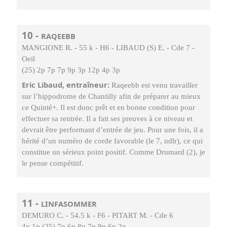
10 -
RAQEEBB
MANGIONE R. - 55 k - H6 - LIBAUD (S) E. - Cde 7 -
Oeil
(25) 2p 7p 7p 9p 3p 12p 4p 3p
Eric Libaud, entraîneur:
Raqeebb est venu travailler
sur l’hippodrome de Chantilly afin de préparer au mieux
ce Quinté+. Il est donc prêt et en bonne condition pour
effectuer sa rentrée. Il a fait ses preuves à ce niveau et
devrait être performant d’entrée de jeu. Pour une fois, il a
hérité d’un numéro de corde favorable (le 7, ndlr), ce qui
constitue un sérieux point positif. Comme Drumard (2), je
le pense compétitif.
11 -
LINFASOMMER
DEMURO C. - 54.5 k - F6 - PITART M. - Cde 6
4p 1p (25) 7p 6p 8p 7p 9p 6p 2p