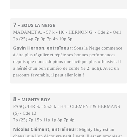
7 -
SOUS LA NEIGE
MADAMET A. - 57 k - H6 - HERNON G. - Cde 2 - Oeil
2p (25) 4p 7p 9p 7p 4p 10p 5p
Gavin Hernon, entraîneur:
Sous la Neige commence
à être plus régulier et répète ses bonnes performances
depuis que nous adoptons une tactique plus offensive. Il
a hérité d’un bon numéro de corde (le 2, ndlr). Avec un
parcours favorable, il peut aller loin !
8 -
MIGHTY BOY
PASQUIER S. - 55.5 k - H4 - CLEMENT & HERMANS
(S) - Cde 13
7p (25) 7p 15p 11p 1p 8p 7p 4p
Nicolas Clément, entraîneur:
Mighty Boy est un
cheval que l’on découvre petit à petit. Il est en progrès et